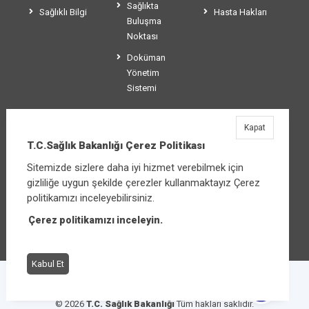
Sağlıkta
Sağlıklı Bilgi
Hasta Hakları
Buluşma
Noktası
Doküman
Yönetim
Sistemi
Kapat
T.C.Sağlık Bakanlığı
T.C.Sağlık Bakanlığı Çerez Politikası
Üniversiteler Mahallesi Şehit Mehmet Bayraktar
Sitemizde sizlere daha iyi hizmet verebilmek için
Caddesi No:3 Çankaya/Ankara
gizliliğe uygun şekilde çerezler kullanmaktayız Çerez
Santral:
+90 312 585 10 00
politikamızı inceleyebilirsiniz.
Çerez politikamızı inceleyin.
Diğer iletişim seçenekleri
Kabul Et
Çerez Politikası
Bilgi Güvenliği İhlal Bildirimi
© 2026
T.C. Sağlık Bakanlığı
Tüm hakları saklıdır.