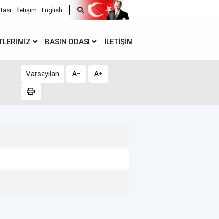
itası
İletişim
English
TLERIMIZ
BASIN ODASI
İLETIŞIM
Varsayılan