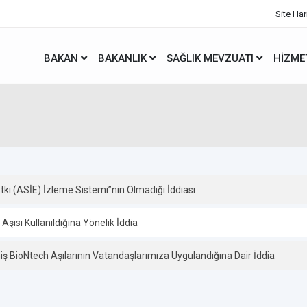
Site Har
BAKAN
BAKANLIK
SAĞLIK MEVZUATI
HIZME
ki (ASİE) İzleme Sistemi”nin Olmadığı İddiası
ısı Kullanıldığına Yönelik İddia
 BioNtech Aşılarının Vatandaşlarımıza Uygulandığına Dair İddia