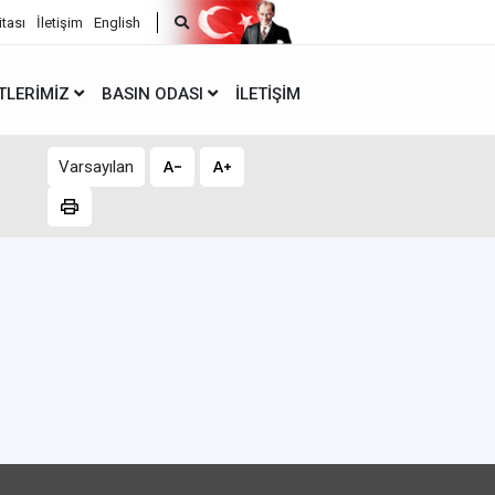
itası
İletişim
English
TLERIMIZ
BASIN ODASI
İLETIŞIM
Varsayılan