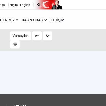
itası
İletişim
English
TLERIMIZ
BASIN ODASI
İLETIŞIM
Varsayılan