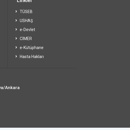
Linkler
TÜSEB
USHAŞ
e-Devlet
CİMER
e-Kütüphane
Hasta Hakları
ya/Ankara