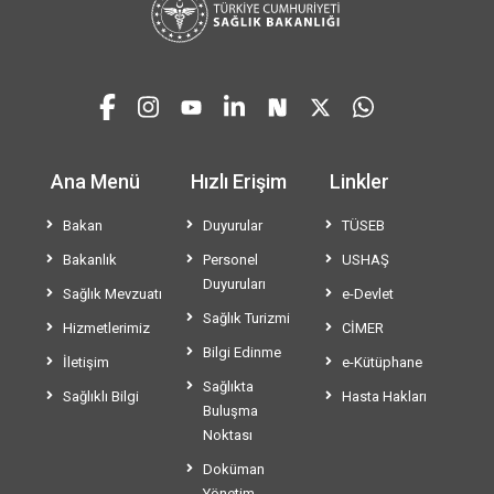
Ana Menü
Hızlı Erişim
Linkler
Bakan
Duyurular
TÜSEB
Bakanlık
Personel
USHAŞ
Duyuruları
Sağlık Mevzuatı
e-Devlet
Sağlık Turizmi
Hizmetlerimiz
CİMER
Bilgi Edinme
İletişim
e-Kütüphane
Sağlıkta
Sağlıklı Bilgi
Hasta Hakları
Buluşma
Noktası
Doküman
Yönetim