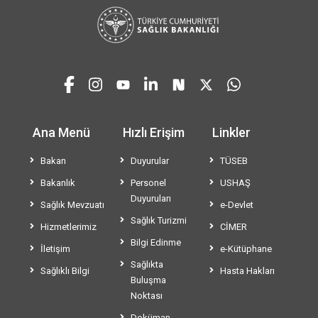
Ana Menü
Hızlı Erişim
Linkler
Bakan
Duyurular
TÜSEB
Bakanlık
Personel
USHAŞ
Duyuruları
Sağlık Mevzuatı
e-Devlet
Sağlık Turizmi
Hizmetlerimiz
CİMER
Bilgi Edinme
İletişim
e-Kütüphane
Sağlıkta
Sağlıklı Bilgi
Hasta Hakları
Buluşma
Noktası
Doküman