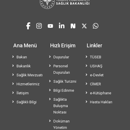
Ana Menü
Hızlı Erişim
Linkler
Bakan
Duyurular
TÜSEB
Bakanlık
Personel
USHAŞ
Duyuruları
Sağlık Mevzuatı
e-Devlet
Sağlık Turizmi
Hizmetlerimiz
CİMER
Bilgi Edinme
İletişim
e-Kütüphane
Sağlıkta
Sağlıklı Bilgi
Hasta Hakları
Buluşma
Noktası
Doküman
Yönetim