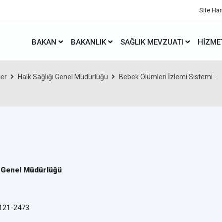
Site Har
BAKAN
BAKANLIK
SAĞLIK MEVZUATI
HIZME
ler
Halk Sağlığı Genel Müdürlüğü
Bebek Ölümleri İzlemi Sistemi ...
ı Genel Müdürlüğü
-121-2473