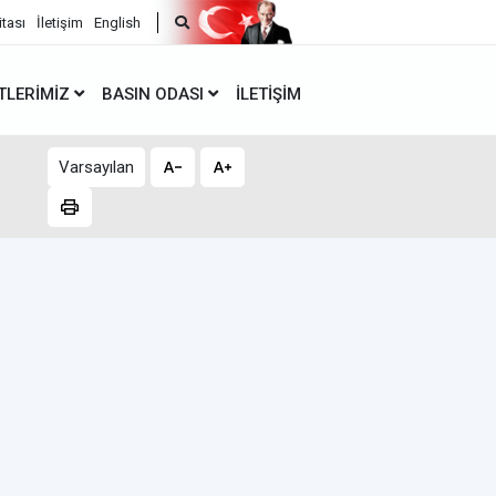
itası
İletişim
English
TLERIMIZ
BASIN ODASI
İLETIŞIM
Varsayılan