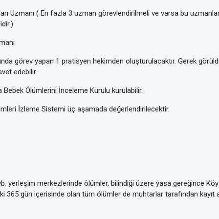
zmanı ( En fazla 3 uzman görevlendirilmeli ve varsa bu uzmanlardan
dir.)
manı
görev yapan 1 pratisyen hekimden oluşturulacaktır. Gerek görüldüğ
vet edebilir.
ebek Ölümlerini İnceleme Kurulu kurulabilir.
mleri İzleme Sistemi üç aşamada değerlendirilecektir.
. yerleşim merkezlerinde ölümler, bilindiği üzere yasa gereğince Köy M
65 gün içerisinde olan tüm ölümler de muhtarlar tarafından kayıt alt