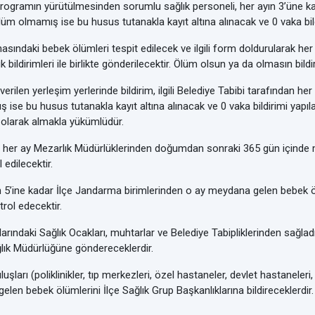
rogramın yürütülmesinden sorumlu sağlık personeli, her ayın 3’üne ka
Ölüm olmamış ise bu husus tutanakla kayıt altına alınacak ve 0 vaka bild
sındaki bebek ölümleri tespit edilecek ve ilgili form doldurularak her a
ık bildirimleri ile birlikte gönderilecektir. Ölüm olsun ya da olmasın bild
verilen yerleşim yerlerinde bildirim, ilgili Belediye Tabibi tarafından her
 ise bu husus tutanakla kayıt altına alınacak ve 0 vaka bildirimi yapıla
i olarak almakla yükümlüdür.
an her ay Mezarlık Müdürlüklerinden doğumdan sonraki 365 gün içinde 
l edilecektir.
yın 5’ine kadar İlçe Jandarma birimlerinden o ay meydana gelen bebek ö
trol edecektir.
larındaki
Sağlık Ocakları, muhtarlar ve Belediye Tabipliklerinden sağladı
ğlık Müdürlüğüne göndereceklerdir.
şları (poliklinikler, tıp merkezleri, özel hastaneler, devlet hastaneleri,
len bebek ölümlerini İlçe Sağlık Grup Başkanlıklarına bildireceklerdir.