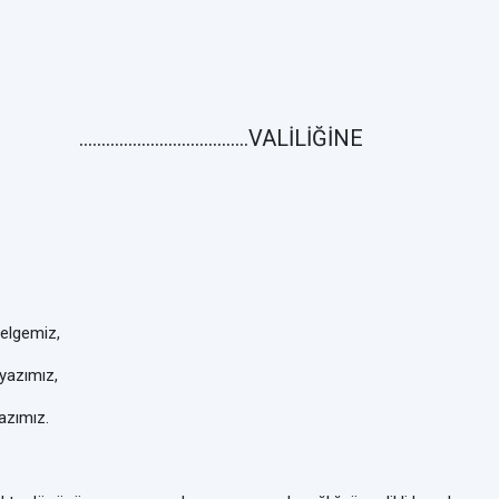
......................................
VALİLİĞİNE
nelgemiz,
 yazımız,
azımız.