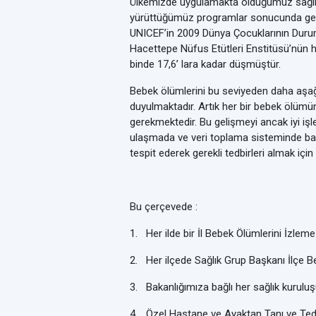
Ülkemizde uygulamakta olduğumuz sağlık
yürüttüğümüz programlar sonucunda gerek
UNICEF’in 2009 Dünya Çocuklarının Durumu
Hacettepe Nüfus Etütleri Enstitüsü’nün h
binde 17,6’ lara kadar düşmüştür.
Bebek ölümlerini bu seviyeden daha aşağ
duyulmaktadır. Artık her bir bebek ölümü
gerekmektedir. Bu gelişmeyi ancak iyi i
ulaşmada ve veri toplama sisteminde baz
tespit ederek gerekli tedbirleri almak için 
Bu çerçevede :
1.
Her ilde bir İl Bebek Ölümlerini İzle
2.
Her ilçede Sağlık Grup Başkanı İlçe 
3.
Bakanlığımıza bağlı her sağlık kurulu
4.
Özel Hastane ve Ayaktan Tanı ve Ted