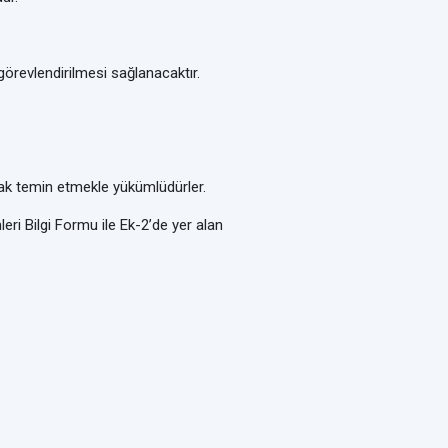
görevlendirilmesi sağlanacaktır.
larak temin etmekle yükümlüdürler.
eri Bilgi Formu ile Ek-2’de yer alan