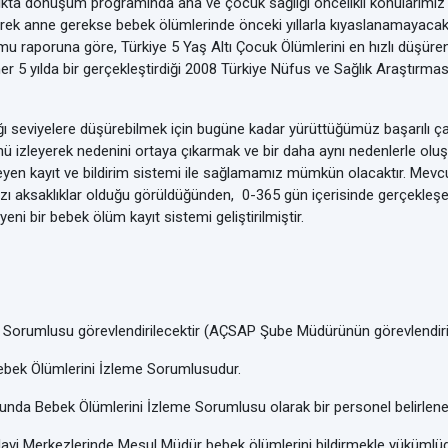
ta dönüşüm programında ana ve çocuk sağlığı öncelikli konularımız 
 anne gerekse bebek ölümlerinde önceki yıllarla kıyaslanamayacak öl
 raporuna göre, Türkiye 5 Yaş Altı Çocuk Ölümlerini en hızlı düşüren
er 5 yılda bir gerçekleştirdiği 2008 Türkiye Nüfus ve Sağlık Araştırma
ı seviyelere düşürebilmek için bugüne kadar yürüttüğümüz başarılı ça
nü izleyerek nedenini ortaya çıkarmak ve bir daha aynı nedenlerle ol
şleyen kayıt ve bildirim sistemi ile sağlamamız mümkün olacaktır. Me
ı aksaklıklar olduğu görüldüğünden, 0-365 gün içerisinde gerçekleşe
yeni bir bebek ölüm kayıt sistemi geliştirilmiştir.
me Sorumlusu görevlendirilecektir (AÇSAP Şube Müdürünün görevlendirilm
Bebek Ölümlerini İzleme Sorumlusudur.
şunda Bebek Ölümlerini İzleme Sorumlusu olarak bir personel belirlene
avi Merkezlerinde Mesul Müdür bebek ölümlerini bildirmekle yükümlüd