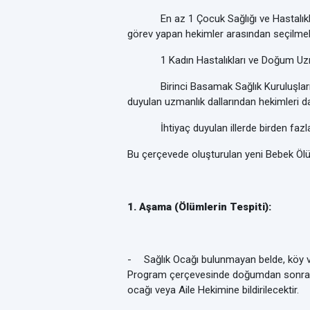
En az 1 Çocuk Sağlığı ve Hastalıkları U
görev yapan hekimler arasından seçilmeli
1 Kadın Hastalıkları ve Doğum Uz
Birinci Basamak Sağlık Kuruluşlarında 
duyulan uzmanlık dallarından hekimleri da
İhtiyaç duyulan illerde birden fazla B
Bu çerçevede oluşturulan yeni Bebek Ölü
1. Aşama (Ölümlerin Tespiti):
-
Sağlık Ocağı bulunmayan belde, köy vb
Program çerçevesinde doğumdan sonraki 3
ocağı veya Aile Hekimine bildirilecektir.