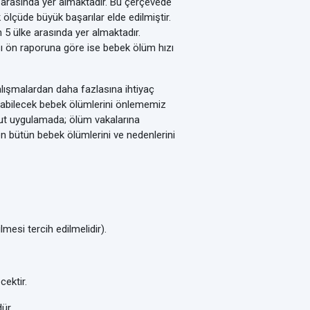
arasında yer almaktadır. Bu çerçevede
çüde büyük başarılar elde edilmiştir.
 5 ülke arasında yer almaktadır.
sı ön raporuna göre ise bebek ölüm hızı
lışmalardan daha fazlasına ihtiyaç
uşabilecek bebek ölümlerini önlememiz
vcut uygulamada;
ölüm vakalarına
n bütün bebek ölümlerini ve nedenlerini
esi tercih edilmelidir).
cektir.
ür.