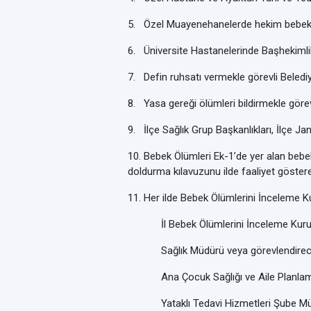
5.
Özel Muayenehanelerde hekim bebek ö
6.
Üniversite Hastanelerinde Başhekimlik
7.
Defin ruhsatı vermekle görevli Belediy
8.
Yasa gereği ölümleri bildirmekle göre
9.
İlçe Sağlık Grup Başkanlıkları, İlçe J
10.
Bebek Ölümleri Ek-1’de yer alan bebek 
doldurma kılavuzunu ilde faaliyet gösteren
11.
Her ilde Bebek Ölümlerini İnceleme Ku
İl Bebek Ölümlerini İnceleme Kurul
Sağlık Müdürü veya görevlendireceği 
Ana Çocuk Sağlığı ve Aile Planlama
Yataklı Tedavi Hizmetleri Şube Mü