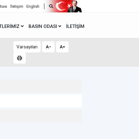
itası
İletişim
English
TLERIMIZ
BASIN ODASI
İLETIŞIM
Varsayılan