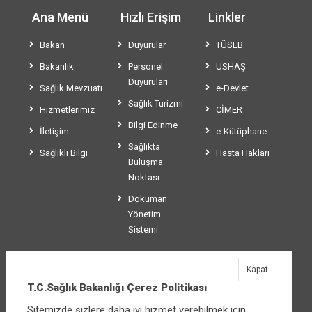
Ana Menü
Hızlı Erişim
Linkler
Bakan
Duyurular
TÜSEB
Bakanlık
Personel
USHAŞ
Duyuruları
Sağlık Mevzuatı
e-Devlet
Sağlık Turizmi
Hizmetlerimiz
CİMER
Bilgi Edinme
İletişim
e-Kütüphane
Sağlıkta
Sağlıklı Bilgi
Hasta Hakları
Buluşma
Noktası
Doküman
Yönetim
Sistemi
Kapat
T.C.Sağlık Bakanlığı
T.C.Sağlık Bakanlığı Çerez Politikası
Üniversiteler Mahallesi Şehit Mehmet Bayraktar
Sitemizde sizlere daha iyi hizmet verebilmek için