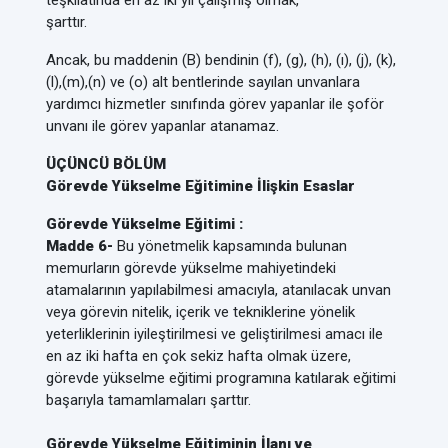
teşkilatında en az iki yıl çalışmış olmak,
şarttır.
Ancak, bu maddenin (B) bendinin (f), (g), (h), (ı), (j), (k),
(l),(m),(n) ve (o) alt bentlerinde sayılan unvanlara
yardımcı hizmetler sınıfında görev yapanlar ile şoför
unvanı ile görev yapanlar atanamaz.
ÜÇÜNCÜ BÖLÜM
Görevde Yükselme Eğitimine İlişkin Esaslar
Görevde Yükselme Eğitimi :
Madde 6-
Bu yönetmelik kapsamında bulunan
memurların görevde yükselme mahiyetindeki
atamalarının yapılabilmesi amacıyla, atanılacak unvan
veya görevin nitelik, içerik ve tekniklerine yönelik
yeterliklerinin iyileştirilmesi ve geliştirilmesi amacı ile
en az iki hafta en çok sekiz hafta olmak üzere,
görevde yükselme eğitimi programına katılarak eğitimi
başarıyla tamamlamaları şarttır.
Görevde Yükselme Eğitiminin İlanı ve