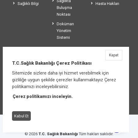
Sağlıkta
Sağlıklı Bilgi
Hasta Hakları
Buluşma
Noktası
Doküman
Yönetim
Sistemi
Kapat
T.C.Sağlık Bakanlığı
T.C.Sağlık Bakanlığı Çerez Politikası
Üniversiteler Mahallesi Şehit Mehmet Bayraktar
Sitemizde sizlere daha iyi hizmet verebilmek için
Caddesi No:3 Çankaya/Ankara
gizliliğe uygun şekilde çerezler kullanmaktayız Çerez
Santral:
+90 312 585 10 00
politikamızı inceleyebilirsiniz.
Çerez politikamızı inceleyin.
Diğer iletişim seçenekleri
Kabul Et
Çerez Politikası
Bilgi Güvenliği İhlal Bildirimi
© 2026
T.C. Sağlık Bakanlığı
Tüm hakları saklıdır.