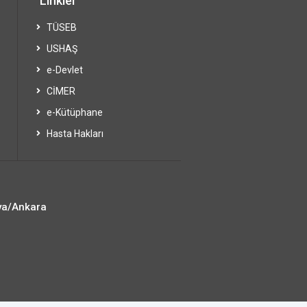
Linkler
TÜSEB
USHAŞ
e-Devlet
CİMER
e-Kütüphane
Hasta Hakları
ya/Ankara