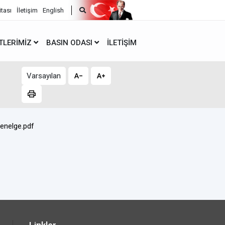
itası
İletişim
English
TLERIMIZ
BASIN ODASI
İLETIŞIM
Varsayılan
Genelge.pdf