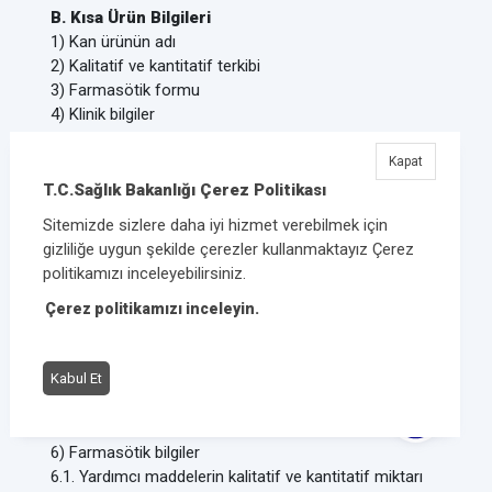
B. Kısa Ürün Bilgileri
1) Kan ürünün adı
2) Kalitatif ve kantitatif terkibi
3) Farmasötik formu
4) Klinik bilgiler
4.1 Terapötik endikasyonu
4.2 Pozoloji ve kullanım şekli
Kapat
4.3. Kontrendikasyonlar
T.C.Sağlık Bakanlığı Çerez Politikası
4.4. Özel uyarılar ve özel kulanım tedbirleri
Sitemizde sizlere daha iyi hizmet verebilmek için
4.5. Diğer ilaçlarla etkileşim ve etkileşim türleri
gizliliğe uygun şekilde çerezler kullanmaktayız Çerez
4.6. Gebelik ve laktasyonda kullanımı
politikamızı inceleyebilirsiniz.
4.7. Araç ve makine kullanmaya etkisi
4.8. İstenmeyen etkiler
Çerez politikamızı inceleyin.
4.9. Doz aşımı
5) Farmakolojik özellikler
Kabul Et
5.1. Farmakodinamik etkiler
5.2. Farmakokinetik etkiler
5.3. Preklinik güvenilirlik verileri
6) Farmasötik bilgiler
6.1. Yardımcı maddelerin kalitatif ve kantitatif miktarı