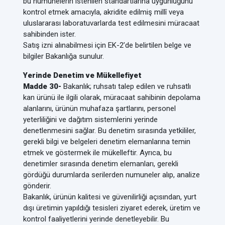
bu numunelerin istenilen standartlarına uygunluğunu
kontrol etmek amacıyla, akridite edilmiş millî veya
uluslararası laboratuvarlarda test edilmesini müracaat
sahibinden ister.
Satış izni alınabilmesi için EK-2’de belirtilen belge ve
bilgiler Bakanlığa sunulur.
Yerinde Denetim ve Mükellefiyet
Madde 30-
Bakanlık; ruhsatı talep edilen ve ruhsatlı
kan ürünü ile ilgili olarak, müracaat sahibinin depolama
alanlarını, ürünün muhafaza şartlarını, personel
yeterliliğini ve dağıtım sistemlerini yerinde
denetlenmesini sağlar. Bu denetim sırasında yetkililer,
gerekli bilgi ve belgeleri denetim elemanlarına temin
etmek ve göstermek ile mükelleftir. Ayrıca, bu
denetimler sırasında denetim elemanları, gerekli
gördüğü durumlarda serilerden numuneler alıp, analize
gönderir.
Bakanlık, ürünün kalitesi ve güvenilirliği açısından, yurt
dışı üretimin yapıldığı tesisleri ziyaret ederek, üretim ve
kontrol faaliyetlerini yerinde denetleyebilir. Bu