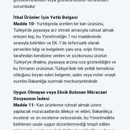
gösterilmesinden veya gösterilmesinin temininden
sorumludur.
İthal Ürünler İçin Yetki Belgesi
Madde 10-
Yurtdışında üretilen bir kan ürününü,
Türkiye’de piyasaya arz etmek amacıyla ruhsat almak
isteyen kişi, bu Yönetmeliğin 7 nci maddesinde
sırasıyla belirtilen ve EK-1’de teferruatlı olarak
yerverilen bilgi ve belgelerin yanı sıra, orijin firma
tarafından kendisine verilen ve sözkonusu ürünün
Türkiye’ye ithaline, piyasaya arzına rıza gösterildiğini ve
bu firmanın ürününün Türkiye’deki tek yetkili temsilcisi
olduğunu beyan eden belgenin, aslını veya noter onaylı
suretini Bakanlığa sunmak mecburiyetindedir.
Uygun Olmayan veya Eksik Bulunan Müracaat
Dosyasının İadesi
Madde 11-
Kan ürünlerine ruhsat almak üzere
yapılacak müracaatlarda dilekçe ve ekleri, Bakanlıkça
incelenir ve ön inceleme neticesinde, bu Yönetmelikte
belirlenen usule uygun düzenlenmediği tespit edilen