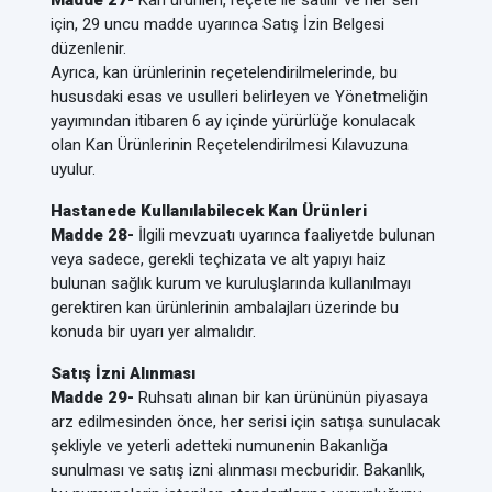
Madde 27-
Kan ürünleri, reçete ile satılır ve her seri
için, 29 uncu madde uyarınca Satış İzin Belgesi
düzenlenir.
Ayrıca, kan ürünlerinin reçetelendirilmelerinde, bu
hususdaki esas ve usulleri belirleyen ve Yönetmeliğin
yayımından itibaren 6 ay içinde yürürlüğe konulacak
olan Kan Ürünlerinin Reçetelendirilmesi Kılavuzuna
uyulur.
Hastanede Kullanılabilecek Kan Ürünleri
Madde 28-
İlgili mevzuatı uyarınca faaliyetde bulunan
veya sadece, gerekli teçhizata ve alt yapıyı haiz
bulunan sağlık kurum ve kuruluşlarında kullanılmayı
gerektiren kan ürünlerinin ambalajları üzerinde bu
konuda bir uyarı yer almalıdır.
Satış İzni Alınması
Madde 29-
Ruhsatı alınan bir kan ürününün piyasaya
arz edilmesinden önce, her serisi için satışa sunulacak
şekliyle ve yeterli adetteki numunenin Bakanlığa
sunulması ve satış izni alınması mecburidir. Bakanlık,