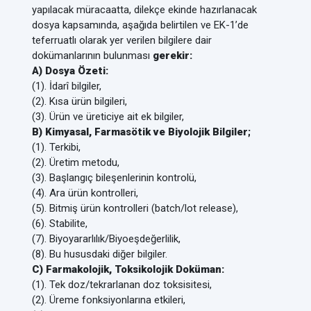
yapılacak müracaatta, dilekçe ekinde hazırlanacak
dosya kapsamında, aşağıda belirtilen ve EK-1’de
teferruatlı olarak yer verilen bilgilere dair
dokümanlarının bulunması
gerekir:
A) Dosya Özeti:
(1). İdarî bilgiler,
(2). Kısa ürün bilgileri,
(3). Ürün ve üreticiye ait ek bilgiler,
B) Kimyasal, Farmasötik ve Biyolojik Bilgiler;
(1). Terkibi,
(2). Üretim metodu,
(3). Başlangıç bileşenlerinin kontrolü,
(4). Ara ürün kontrolleri,
(5). Bitmiş ürün kontrolleri (batch/lot release),
(6). Stabilite,
(7). Biyoyararlılık/Biyoeşdeğerlilik,
(8). Bu hususdaki diğer bilgiler.
C) Farmakolojik, Toksikolojik Doküman:
(1). Tek doz/tekrarlanan doz toksisitesi,
(2). Üreme fonksiyonlarına etkileri,