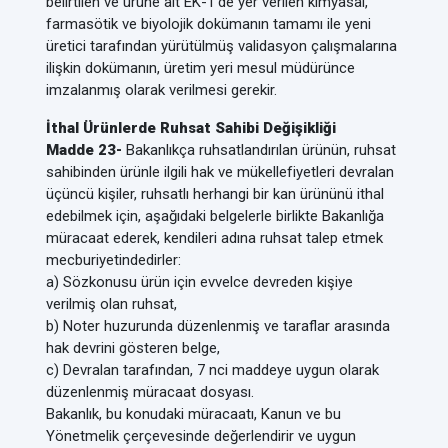
belirtilen ve ürüne ait EK-1’de yer verilen kimyasal,
farmasötik ve biyolojik dokümanın tamamı ile yeni
üretici tarafından yürütülmüş validasyon çalışmalarına
ilişkin dokümanın, üretim yeri mesul müdürünce
imzalanmış olarak verilmesi gerekir.
İthal Ürünlerde Ruhsat Sahibi Değişikliği
Madde 23-
Bakanlıkça ruhsatlandırılan ürünün, ruhsat
sahibinden ürünle ilgili hak ve mükellefiyetleri devralan
üçüncü kişiler, ruhsatlı herhangi bir kan ürününü ithal
edebilmek için, aşağıdaki belgelerle birlikte Bakanlığa
müracaat ederek, kendileri adına ruhsat talep etmek
mecburiyetindedirler:
a) Sözkonusu ürün için evvelce devreden kişiye
verilmiş olan ruhsat,
b) Noter huzurunda düzenlenmiş ve taraflar arasında
hak devrini gösteren belge,
c) Devralan tarafından, 7 nci maddeye uygun olarak
düzenlenmiş müracaat dosyası.
Bakanlık, bu konudaki müracaatı, Kanun ve bu
Yönetmelik çerçevesinde değerlendirir ve uygun