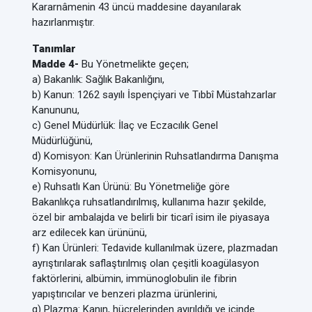
Kararnâmenin 43 üncü maddesine dayanılarak
hazırlanmıştır.
Tanımlar
Madde 4-
Bu Yönetmelikte geçen;
a) Bakanlık: Sağlık Bakanlığını,
b) Kanun: 1262 sayılı İspençiyari ve Tıbbî Müstahzarlar
Kanununu,
c) Genel Müdürlük: İlaç ve Eczacılık Genel
Müdürlüğünü,
d) Komisyon: Kan Ürünlerinin Ruhsatlandırma Danışma
Komisyonunu,
e) Ruhsatlı Kan Ürünü: Bu Yönetmeliğe göre
Bakanlıkça ruhsatlandırılmış, kullanıma hazır şekilde,
özel bir ambalajda ve belirli bir ticarî isim ile piyasaya
arz edilecek kan ürününü,
f) Kan Ürünleri: Tedavide kullanılmak üzere, plazmadan
ayrıştırılarak saflaştırılmış olan çeşitli koagülasyon
faktörlerini, albümin, immünoglobulin ile fibrin
yapıştırıcılar ve benzeri plazma ürünlerini,
g) Plazma: Kanın, hücrelerinden ayırıldığı ve içinde