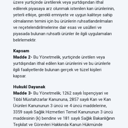
üzere yurtiçinde üretilerek veya yurtdışından ithal
edilerek piyasaya arz olunmak istenilen kan ürünlerinin,
yeterli etkiye, gerekli emniyete ve uygun kaliteye sahip
olmalarının temini için bu ürünlerin ruhsatlandırılmaları
ve reçetelendirilmelerine dair esas ve usûlleri ve
piyasada bulunan ruhsatlı ürünler ile ilgili uygulamaları
belirlemektir.
Kapsam
Madde 2-
Bu Yönetmelik, yurtiçinde üretilen veya
yurtdışından ithal edilen kan ürünlerini ve bu ürünlerle
ilgili faaliyetlerde bulunan gerçek ve tüzel kişileri
kapsar.
Hukukî Dayanak
Madde 3-
Bu Yönetmelik; 1262 sayılı İspençiyari ve
Tıbbî Müstahzarlar Kanununa, 2857 sayılı Kan ve Kan
Ürünleri Kanununun 3 üncü ve 4 üncü maddelerine,
3359 sayılı Sağlık Hizmetleri Temel Kanununun 3 üncü
maddesinin (k) bendine ve 181 sayılı Sağlık Bakanlığının
Teşkilat ve Görevleri Hakkında Kanun Hükmünde