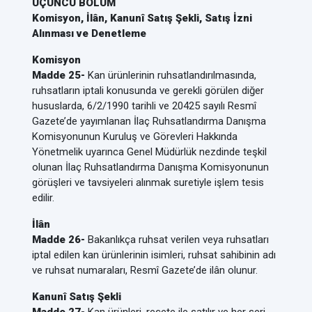
ÜÇÜNCÜ BÖLÜM
Komisyon, İlân, Kanunî Satış Şekli, Satış İzni
Alınması ve Denetleme
Komisyon
Madde 25-
Kan ürünlerinin ruhsatlandırılmasında,
ruhsatların iptali konusunda ve gerekli görülen diğer
hususlarda, 6/2/1990 tarihli ve 20425 sayılı Resmî
Gazete’de yayımlanan İlaç Ruhsatlandırma Danışma
Komisyonunun Kuruluş ve Görevleri Hakkında
Yönetmelik uyarınca Genel Müdürlük nezdinde teşkil
olunan İlaç Ruhsatlandırma Danışma Komisyonunun
görüşleri ve tavsiyeleri alınmak suretiyle işlem tesis
edilir.
İlân
Madde 26-
Bakanlıkça ruhsat verilen veya ruhsatları
iptal edilen kan ürünlerinin isimleri, ruhsat sahibinin adı
ve ruhsat numaraları, Resmî Gazete’de ilân olunur.
Kanunî Satış Şekli