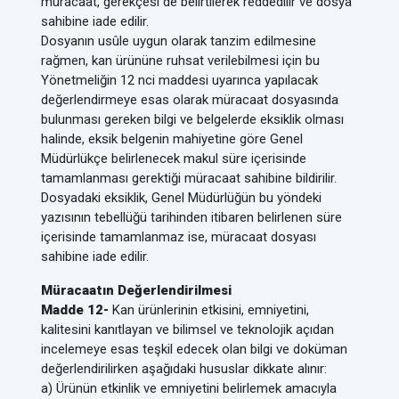
müracaat, gerekçesi de belirtilerek reddedilir ve dosya
sahibine iade edilir.
Dosyanın usûle uygun olarak tanzim edilmesine
rağmen, kan ürününe ruhsat verilebilmesi için bu
Yönetmeliğin 12 nci maddesi uyarınca yapılacak
değerlendirmeye esas olarak müracaat dosyasında
bulunması gereken bilgi ve belgelerde eksiklik olması
halinde, eksik belgenin mahiyetine göre Genel
Müdürlükçe belirlenecek makul süre içerisinde
tamamlanması gerektiği müracaat sahibine bildirilir.
Dosyadaki eksiklik, Genel Müdürlüğün bu yöndeki
yazısının tebellüğü tarihinden itibaren belirlenen süre
içerisinde tamamlanmaz ise, müracaat dosyası
sahibine iade edilir.
Müracaatın Değerlendirilmesi
Madde 12-
Kan ürünlerinin etkisini, emniyetini,
kalitesini kanıtlayan ve bilimsel ve teknolojik açıdan
incelemeye esas teşkil edecek olan bilgi ve doküman
değerlendirilirken aşağıdaki hususlar dikkate alınır:
a) Ürünün etkinlik ve emniyetini belirlemek amacıyla