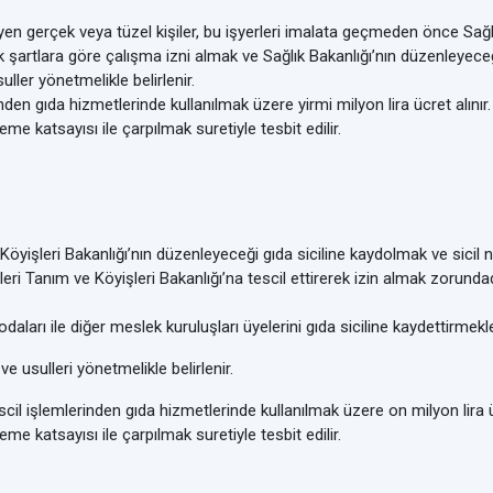
yen gerçek veya tüzel kişiler, bu işyerleri imalata geçmeden önce Sağl
k şartlara göre çalışma izni almak ve Sağlık Bakanlığı’nın düzenleyeceğ
ller yönetmelikle belirlenir.
nden gıda hizmetlerinde kullanılmak üzere yirmi milyon lira ücret alınır.
e katsayısı ile çarpılmak suretiyle tesbit edilir.
Köyişleri Bakanlığı’nın düzenleyeceği gıda siciline kaydolmak ve sicil 
 Tanım ve Köyişleri Bakanlığı’na tescil ettirerek izin almak zorundadır. 
i odaları ile diğer meslek kuruluşları üyelerini gıda siciline kaydettirme
 ve usulleri yönetmelikle belirlenir.
scil işlemlerinden gıda hizmetlerinde kullanılmak üzere on milyon lira üc
e katsayısı ile çarpılmak suretiyle tesbit edilir.