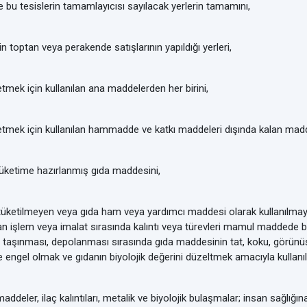
e bu tesislerin tamamlayıcısı sayılacak yerlerin tamamını,
optan veya perakende satışlarının yapıldığı yerleri,
ek için kullanılan ana maddelerden her birini,
ek için kullanılan hammadde ve katkı maddeleri dışında kalan maddel
en tüketime hazırlanmış gıda maddesini,
tüketilmeyen veya gıda ham veya yardımcı maddesi olarak kullanılmaya
an işlem veya imalat sırasında kalıntı veya türevleri mamul maddede bul
taşınması, depolanması sırasında gıda maddesinin tat, koku, görünüş, 
 engel olmak ve gıdanın biyolojik değerini düzeltmek amacıyla kullanıl
ddeler, ilaç kalıntıları, metalik ve biyolojik bulaşmalar; insan sağlığın