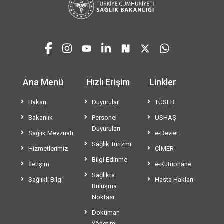
Ana Menü
Hızlı Erişim
Linkler
Bakan
Duyurular
TÜSEB
Bakanlık
Personel
USHAŞ
Duyuruları
Sağlık Mevzuatı
e-Devlet
Sağlık Turizmi
Hizmetlerimiz
CİMER
Bilgi Edinme
İletişim
e-Kütüphane
Sağlıkta
Sağlıklı Bilgi
Hasta Hakları
Buluşma
Noktası
Doküman
Yönetim