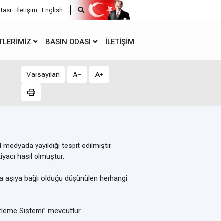
itası
İletişim
English
TLERIMIZ
BASIN ODASI
İLETIŞIM
Varsayılan
 medyada yayıldığı tespit edilmiştir.
iyacı hasıl olmuştur.
eya aşıya bağlı olduğu düşünülen herhangi
İzleme Sistemi” mevcuttur.