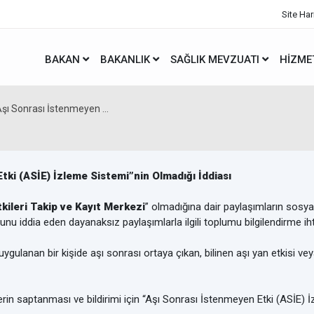
Site Har
BAKAN
BAKANLIK
SAĞLIK MEVZUATI
HIZME
şı Sonrası İstenmeyen ...
ki (ASİE) İzleme Sistemi”nin Olmadığı İddiası
kileri Takip ve Kayıt Merkezi
” olmadığına dair paylaşımların sosyal
ğunu iddia eden dayanaksız paylaşımlarla ilgili toplumu bilgilendirme iht
ygulanan bir kişide aşı sonrası ortaya çıkan, bilinen aşı yan etkisi v
rin saptanması ve bildirimi için “Aşı Sonrası İstenmeyen Etki (ASİE) 