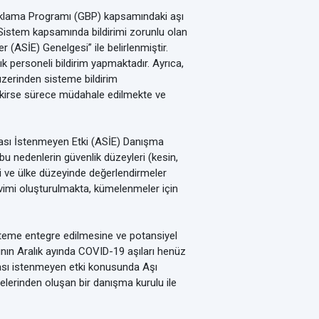
şıklama Programı (GBP) kapsamındaki aşı
. Sistem kapsamında bildirimi zorunlu olan
 (ASİE) Genelgesi” ile belirlenmiştir.
k personeli bildirim yapmaktadır. Ayrıca,
zerinden sisteme bildirim
erekirse sürece müdahale edilmekte ve
rası İstenmeyen Etki (ASİE) Danışma
 bu nedenlerin güvenlik düzeyleri (kesin,
ri ve ülke düzeyinde değerlendirmeler
kvimi oluşturulmakta, kümelenmeler için
isteme entegre edilmesine ve potansiyel
lının Aralık ayında COVID-19 aşıları henüz
ası istenmeyen etki konusunda Aşı
elerinden oluşan bir danışma kurulu ile