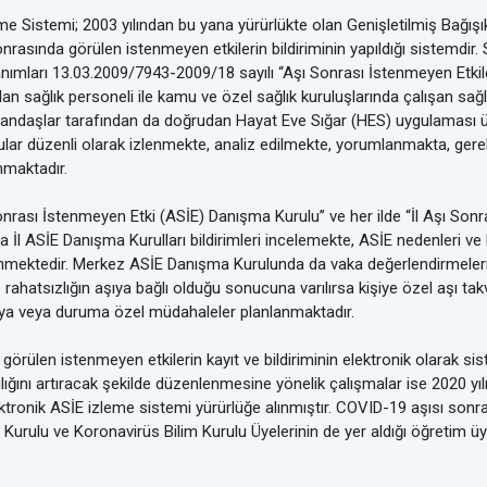
me Sistemi; 2003 yılından bu yana yürürlükte olan Genişletilmiş Bağı
nrasında görülen istenmeyen etkilerin bildiriminin yapıldığı sistemdir
nımları 13.03.2009/7943-2009/18 sayılı “Aşı Sonrası İstenmeyen Etkiler
n sağlık personeli ile kamu ve özel sağlık kuruluşlarında çalışan sağlı
andaşlar tarafından da doğrudan Hayat Eve Sığar (HES) uygulaması ü
olgular düzenli olarak izlenmekte, analiz edilmekte, yorumlanmakta, g
nmaktadır.
rası İstenmeyen Etki (ASİE) Danışma Kurulu” ve her ilde “İl Aşı Son
a İl ASİE Danışma Kurulları bildirimleri incelemekte, ASİE nedenleri ve
lirlenmektedir. Merkez ASİE Danışma Kurulunda da vaka değerlendirmele
rahatsızlığın aşıya bağlı olduğu sonucuna varılırsa kişiye özel aşı ta
şıya veya duruma özel müdahaleler planlanmaktadır.
rülen istenmeyen etkilerin kayıt ve bildiriminin elektronik olarak s
lılığını artıracak şekilde düzenlenmesine yönelik çalışmalar ise 2020 yı
onik ASİE izleme sistemi yürürlüğe alınmıştır. COVID-19 aşısı sonr
urulu ve Koronavirüs Bilim Kurulu Üyelerinin de yer aldığı öğretim üy