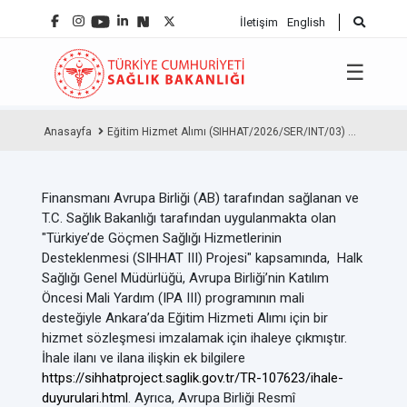
İletişim
English
☰
Anasayfa
Eğitim Hizmet Alımı (SIHHAT/2026/SER/INT/03) ...
Finansmanı Avrupa Birliği (AB) tarafından sağlanan ve
T.C. Sağlık Bakanlığı tarafından uygulanmakta olan
"Türkiye’de Göçmen Sağlığı Hizmetlerinin
Desteklenmesi (SIHHAT III) Projesi" kapsamında, Halk
Sağlığı Genel Müdürlüğü, Avrupa Birliği’nin Katılım
Öncesi Mali Yardım (IPA III) programının mali
desteğiyle Ankara’da Eğitim Hizmeti Alımı için bir
hizmet sözleşmesi imzalamak için ihaleye çıkmıştır.
İhale ilanı ve ilana ilişkin ek bilgilere
https://sihhatproject.saglik.gov.tr/TR-107623/ihale-
duyurulari.html
. Ayrıca, Avrupa Birliği Resmî