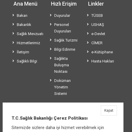
Ana Menü
Hızlı Erişim
Linkler
Bakan
Duyurular
TÜSEB
Bakanlık
Personel
USHAŞ
Duyuruları
Sağlık Mevzuatı
e-Devlet
Sağlık Turizmi
Hizmetlerimiz
CİMER
Bilgi Edinme
İletişim
e-Kütüphane
Sağlıkta
Sağlıklı Bilgi
Hasta Hakları
Buluşma
Noktası
Doküman
Yönetim
Sistemi
Kapat
T.C.Sağlık Bakanlığı
T.C.Sağlık Bakanlığı Çerez Politikası
Üniversiteler Mahallesi Şehit Mehmet Bayraktar
Sitemizde sizlere daha iyi hizmet verebilmek için
Caddesi No:3 Çankaya/Ankara