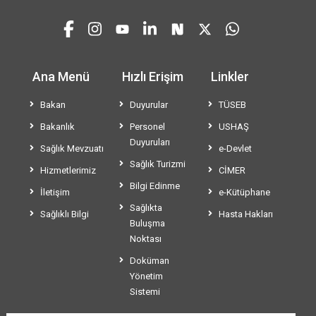
Ana Menü
Hızlı Erişim
Linkler
Bakan
Duyurular
TÜSEB
Bakanlık
Personel
USHAŞ
Duyuruları
Sağlık Mevzuatı
e-Devlet
Sağlık Turizmi
Hizmetlerimiz
CİMER
Bilgi Edinme
İletişim
e-Kütüphane
Sağlıkta
Sağlıklı Bilgi
Hasta Hakları
Buluşma
Noktası
Doküman
Yönetim
Sistemi