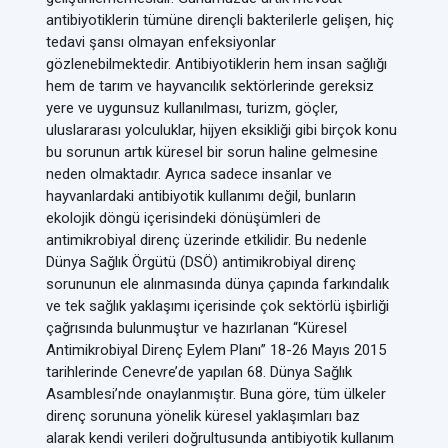
antibiyotiklerin tümüne dirençli bakterilerle gelişen, hiç
tedavi şansı olmayan enfeksiyonlar
gözlenebilmektedir. Antibiyotiklerin hem insan sağlığı
hem de tarım ve hayvancılık sektörlerinde gereksiz
yere ve uygunsuz kullanılması, turizm, göçler,
uluslararası yolculuklar, hijyen eksikliği gibi birçok konu
bu sorunun artık küresel bir sorun haline gelmesine
neden olmaktadır. Ayrıca sadece insanlar ve
hayvanlardaki antibiyotik kullanımı değil, bunların
ekolojik döngü içerisindeki dönüşümleri de
antimikrobiyal direnç üzerinde etkilidir. Bu nedenle
Dünya Sağlık Örgütü (DSÖ) antimikrobiyal direnç
sorununun ele alınmasında dünya çapında farkındalık
ve tek sağlık yaklaşımı içerisinde çok sektörlü işbirliği
çağrısında bulunmuştur ve hazırlanan “Küresel
Antimikrobiyal Direnç Eylem Planı” 18-26 Mayıs 2015
tarihlerinde Cenevre’de yapılan 68. Dünya Sağlık
Asamblesi’nde onaylanmıştır. Buna göre, tüm ülkeler
direnç sorununa yönelik küresel yaklaşımları baz
alarak kendi verileri doğrultusunda antibiyotik kullanım