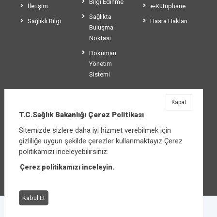
Bilgi Edinme
İletişim
e-Kütüphane
Sağlıkta
Sağlıklı Bilgi
Hasta Hakları
Buluşma
Noktası
Doküman
Yönetim
Sistemi
Kapat
T.C.Sağlık Bakanlığı
T.C.Sağlık Bakanlığı Çerez Politikası
Üniversiteler Mahallesi Şehit Mehmet Bayraktar
Sitemizde sizlere daha iyi hizmet verebilmek için
Caddesi No:3 Çankaya/Ankara
gizliliğe uygun şekilde çerezler kullanmaktayız Çerez
Santral:
+90 312 585 10 00
politikamızı inceleyebilirsiniz.
Çerez politikamızı inceleyin.
Diğer iletişim seçenekleri
Kabul Et
Çerez Politikası
Bilgi Güvenliği İhlal Bildirimi