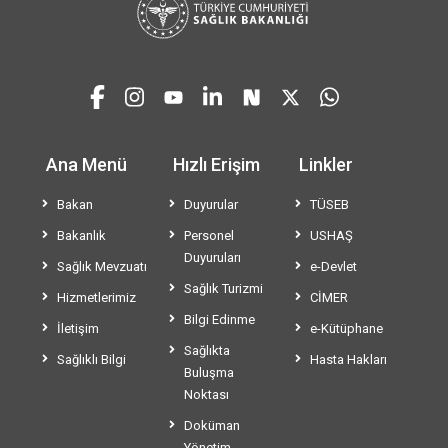
Ana Menü
Hızlı Erişim
Linkler
Bakan
Duyurular
TÜSEB
Bakanlık
Personel
USHAŞ
Duyuruları
Sağlık Mevzuatı
e-Devlet
Sağlık Turizmi
Hizmetlerimiz
CİMER
Bilgi Edinme
İletişim
e-Kütüphane
Sağlıkta
Sağlıklı Bilgi
Hasta Hakları
Buluşma
Noktası
Doküman
Yönetim