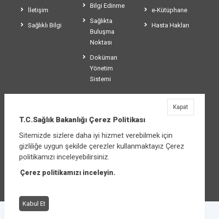
Bilgi Edinme
İletişim
e-Kütüphane
Sağlıkta
Sağlıklı Bilgi
Hasta Hakları
Buluşma
Noktası
Doküman
Yönetim
Sistemi
Kapat
T.C.Sağlık Bakanlığı
T.C.Sağlık Bakanlığı Çerez Politikası
Üniversiteler Mahallesi Şehit Mehmet Bayraktar
Sitemizde sizlere daha iyi hizmet verebilmek için
Caddesi No:3 Çankaya/Ankara
gizliliğe uygun şekilde çerezler kullanmaktayız Çerez
Santral:
+90 312 585 10 00
politikamızı inceleyebilirsiniz.
Çerez politikamızı inceleyin.
Diğer iletişim seçenekleri
Kabul Et
Çerez Politikası
Bilgi Güvenliği İhlal Bildirimi