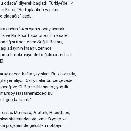
u odada” diyerek başladı. Türkiye’de 14
an Koca, “Bu toplantıda yapılan
e olacağız” dedi.
r arasından 14 projenin onaylanarak
inik ve klinik safhada önemli mesafe
landığını ifade eden Sağlık Bakanı,
i aşı adayının insan üzerinde
en ama bürokrasiye de boğulmadan hızlı
dü:
rak geçen hafta yayınladı. Bu kılavuzda,
ıyla yer alıyor. Çalışmalar bu çerçevede
cağı ve GLP özelliklerini taşıyan ilk
kif Ersoy Hastanemizdeki bu
yük güç katacak.”
Erciyes, Marmara, Atatürk, Hacettepe,
niversitelerinden ve İzmir Biyotıp ve
da projelerinde geldikleri noktayı,