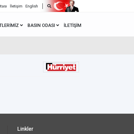
itası
İletişim
English
TLERIMIZ
BASIN ODASI
İLETIŞIM
Linkler