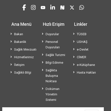
Ana Menü
Hızlı Erişim
Linkler
Bakan
Duyurular
TÜSEB
Bakanlık
Personel
USHAŞ
Duyuruları
Sağlık Mevzuatı
e-Devlet
Sağlık Turizmi
Hizmetlerimiz
CİMER
Bilgi Edinme
İletişim
e-Kütüphane
Sağlıkta
Sağlıklı Bilgi
Hasta Hakları
Buluşma
Noktası
Doküman
Yönetim
Sistemi