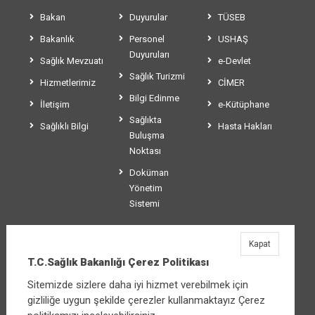
Bakan
Duyurular
TÜSEB
Bakanlık
Personel
USHAŞ
Duyuruları
Sağlık Mevzuatı
e-Devlet
Sağlık Turizmi
Hizmetlerimiz
CİMER
Bilgi Edinme
İletişim
e-Kütüphane
Sağlıkta
Sağlıklı Bilgi
Hasta Hakları
Buluşma
Noktası
Doküman
Yönetim
Sistemi
Kapat
T.C.Sağlık Bakanlığı
T.C.Sağlık Bakanlığı Çerez Politikası
Üniversiteler Mahallesi Şehit Mehmet Bayraktar
Sitemizde sizlere daha iyi hizmet verebilmek için
Caddesi No:3 Çankaya/Ankara
gizliliğe uygun şekilde çerezler kullanmaktayız Çerez
Santral:
+90 312 585 10 00