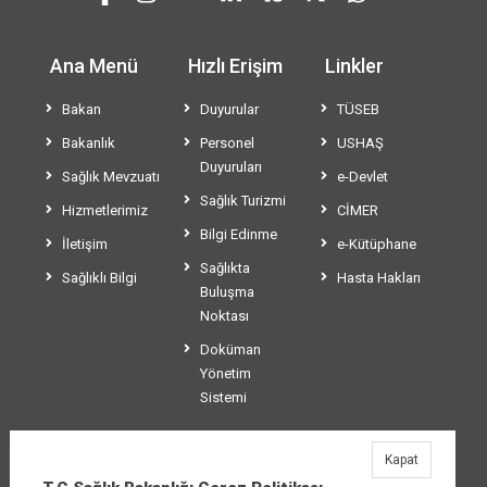
Ana Menü
Hızlı Erişim
Linkler
Bakan
Duyurular
TÜSEB
Bakanlık
Personel
USHAŞ
Duyuruları
Sağlık Mevzuatı
e-Devlet
Sağlık Turizmi
Hizmetlerimiz
CİMER
Bilgi Edinme
İletişim
e-Kütüphane
Sağlıkta
Sağlıklı Bilgi
Hasta Hakları
Buluşma
Noktası
Doküman
Yönetim
Sistemi
Kapat