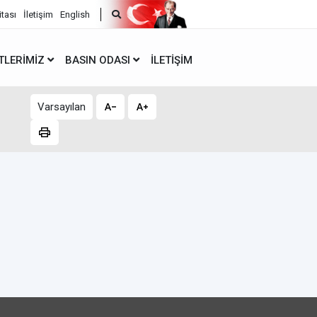
itası
İletişim
English
TLERIMIZ
BASIN ODASI
İLETIŞIM
Varsayılan