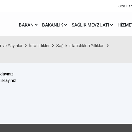
Site Har
BAKAN
BAKANLIK
SAĞLIK MEVZUATI
HIZME
er ve Yayınlar
İstatistikler
Sağlık İstatistikleri Yıllıkları
klayınız
Tıklayınız