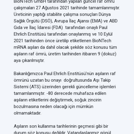
BioNTech GmbH tarafından yapılan güncel raf ömrü
çalışmaları 27 Ağustos 2021 tarihinde tamamlanmıştır.
Üreticinin yaptığı stabilite çalışma sonuçları Dünya
Sağlık Örgütü (DSÖ), Avrupa İlaç Ajansı (EMA) ve ABD
Gıda ve İlaç İdaresi (FDA) tarafından onaylı Paul
Ehrlich Enstitüsü tarafından onaylanmış ve 10 Eylül
2021 tarihinden önce üretilip etiketlenen BioNTech
mRNA aşıları da dahil olacak şekilde söz konusu tüm
aşıların raf ömrü, üretim tarihinden itibaren 9 (dokuz)
aya çıkarılmıştır.
Bakanlığımızca Paul Ehrlich Enstitüsü’nün aşıların raf
ömrünü uzatan bu onayı doğrultusunda Aşı Takip
Sistemi (ATS) üzerinden gerekli güncelleme işlemleri
tamamlanmıştır. -80 derecede muhafaza edilen
aşıların etiketlerini değiştirmek, soğuk zincirin
bozulmasına neden olacağı için mümkün
olmamaktadır.
Aşıların son kullanma tarihlerinin geçmesi gibi bir
durum söz konusu değildir. Vatandaşlarımız gönül