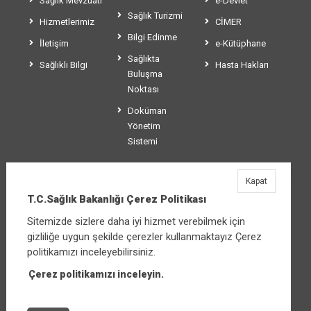
Sağlık Mevzuatı
e-Devlet
Sağlık Turizmi
Hizmetlerimiz
CİMER
Bilgi Edinme
İletişim
e-Kütüphane
Sağlıkta
Sağlıklı Bilgi
Hasta Hakları
Buluşma
Noktası
Doküman
Yönetim
Sistemi
Kapat
T.C.Sağlık Bakanlığı
T.C.Sağlık Bakanlığı Çerez Politikası
Üniversiteler Mahallesi Şehit Mehmet Bayraktar
Sitemizde sizlere daha iyi hizmet verebilmek için
Caddesi No:3 Çankaya/Ankara
gizliliğe uygun şekilde çerezler kullanmaktayız Çerez
Santral:
+90 312 585 10 00
politikamızı inceleyebilirsiniz.
Çerez politikamızı inceleyin.
Diğer iletişim seçenekleri