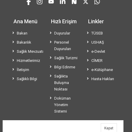
Ana Menü
Hızlı Erişim
Linkler
Bakan
Duyurular
TÜSEB
Bakanlık
Personel
USHAŞ
Duyuruları
Sağlık Mevzuatı
e-Devlet
Sağlık Turizmi
Hizmetlerimiz
CİMER
Bilgi Edinme
İletişim
e-Kütüphane
Sağlıkta
Sağlıklı Bilgi
Hasta Hakları
Buluşma
Noktası
Doküman
Yönetim
Sistemi
Kapat