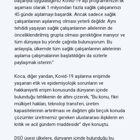
başarıyla uyguladığımız Kovid-19 aşı programımızın ilk
aşaması olarak 1 milyondan fazla sağlık çalışanımızı
45 günde aşılamayı başardık. Ancak sadece sağlık
çalışanlarının aşılanmış olması yeterli değildir. Aynı
tehdidi yaşayan sağlık çalışanlarının ailelerinin de
önceliklendirilmiş grupta olması gerektiğine inanıyor ve
tüm dünyaya bu yönde çağrıda bulunuyorum. Bu
anlayışla, ülkemde tüm sağlık çalışanlarının ailelerinin
aşılama çalışmalarının başlatıldığını da sizlerle
paylaşmak isterim.”
Koca, diğer yandan, Kovid-19 aşılarına erişimde
yaşanan etik ve epidemiyolojik sorunların ve
hakkaniyetli erişim konusunda dünyanın içinde
bulunduğu tehlikenin de altını çizerek, “Bu konu, fikri
mülkiyet hakları, teknoloji transferi, üretim
kapasitelerinin artırılması ve dağıtım gibi birçok konuda
çözümler üretmemiz gereken uluslararası ilişkilerin en
kritik ve acil gündem maddesidir” diye konuştu.
DSÖ üyesi ülkelere, dünyanın içinde bulunduğu bu