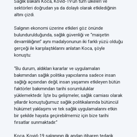
Sağlık Bakanı Koca, Kovid-19’un tüm ülkeleri ve
sektörleri doğrudan ya da dolaylı olarak etkilediğinin
altını çizdi.
Salgının ekonomi üzerine etkileri göz önünde
bulundurulduğunda, sağlık güvenliği ve “maişetin
devamlılığının” aynı madalyonunun iki farklı yüzü olduğu
gerçeği ile karşılaştıklarını anlatan Koca, şöyle
konuştu:
“Bu durum, aldıkları kararlar ve uygulamaları
bakımından sağlık politika yapıcılarına sadece insan
sağlığı açısından değil; insan yaşamını etkileyen bütün
faktörler bakımından tarihi sorumluluklar
yüklemektedir. İşte bu gelişmeler, sağlık camiası olarak
yıllardır konuştuğumuz sağlık politikalarında bütüncül
hükümet yaklaşımı ve tek sağlık uygulamalarını etkin
bir şekilde hayata geçirebilmemiz için bize tarihi
fırsatlar sunmaktadır.”
Koca, Kovid-19 salgınının ilk andan itibaren tedarik