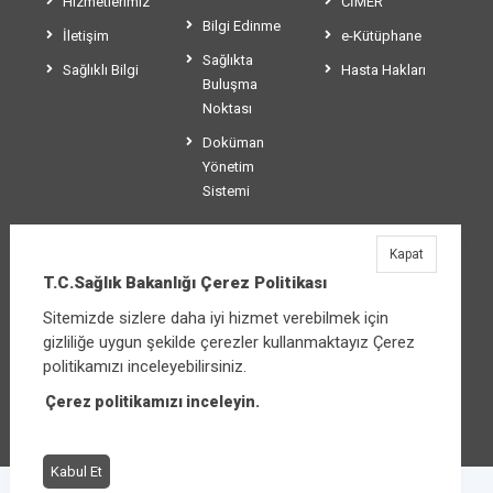
Hizmetlerimiz
CİMER
Bilgi Edinme
İletişim
e-Kütüphane
Sağlıkta
Sağlıklı Bilgi
Hasta Hakları
Buluşma
Noktası
Doküman
Yönetim
Sistemi
Kapat
T.C.Sağlık Bakanlığı
T.C.Sağlık Bakanlığı Çerez Politikası
Üniversiteler Mahallesi Şehit Mehmet Bayraktar
Sitemizde sizlere daha iyi hizmet verebilmek için
Caddesi No:3 Çankaya/Ankara
gizliliğe uygun şekilde çerezler kullanmaktayız Çerez
Santral:
+90 312 585 10 00
politikamızı inceleyebilirsiniz.
Çerez politikamızı inceleyin.
Diğer iletişim seçenekleri
Kabul Et