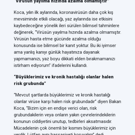
“Virüsün yayılma hızında azalma olmamıştır”
Koca, yılın ilk aylarında, koronavirüsün daha çok kış
mevsiminde etkili olacağı, yaz aylarında ise etkisini
kaybedeceğine yönelik ileri sürülen bilimsel tahminlere
değinerek, “Virüsün yayılma hızında azalma olmamıştır.
Virüsün hasta etme gücünde azalma olduğu
konusunda ise bilimsel bir kanıt yoktur. Bu iki iyimser
ama yanlış kanıyı günlük hayatınıza dayanak
yapmamanızı, yaz boyu dikkati elden bırakmamanızı
istirham ediyorum” ifadelerini kullandı.
“Büyüklerimiz ve kronik hastalığı olanlar halen
risk grubunda”
“Mevcut şartlarda büyüklerimiz ve kronik hastalığı
olanlar virüse karşı halen risk grubundadır” diyen Bakan
Koca, “Bizim için en endişe verici olan, risk
grubundakilerin veya onların yakın çevrelerindekilerin
konunun ciddiyetini unutup, tedbirleri aksatmasıdır.
Mücadelenin çok önemli bir kısmını büyüklerimiz için
verdik. Lütfen aynı hassasiyeti koruyalım” dedi.