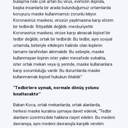
bulaşma riski çok artan bu virüs, evimizin dışında,
başka insanlarla bir arada bulunduğumuz ortamlarda
koruyucu maske kullanmamızı zorunlu kılıyor.
Koronavirüs maskesi, virüsün yayılmasına karşı elzem
bir tedbirdir. İhtiyatlılık değildir, mecburiyettir.
Koronavirüs maskesi, virüse karşı alınacak kişisel bir
tedbir değildir, ortak bir tedbirdir. Bu tedbir, aynı sosyal
ortamda, birbiriyle etkileşim halinde olan kişilerin
tamamı tarafından alınmalıdır. Bu sebeple, maske
kullanmayan kişinin ister yakın mesafede sokakta,
ister ortak mekan veya iş yerinde, maske kullananlara
karşı sorumluluğu vardır. Bu durumlarda maske
kullanmamak kişisel hukukun ihlalidir.”
“Tedbirlere uymak, normale dönüş yolunu
kısaltacaktır”
Bakan Koca, ortak mekanlarda, ortak alanlarda,
herkesi maske kuralına uymaya davet ederek, “Tedbir
alanların üzerimizdeki hakkına riayet edelim. Bu medeni
davranışa, aynı medeni davranışla karşılık verelim.