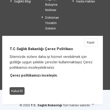
Sağlıklı Bilgi
Hasta Hakları
Buluşma
Noktası
Doküman
Yönetim
Sistemi
Kapat
T.C.Sağlık Bakanlığı
T.C.Sağlık Bakanlığı Çerez Politikası
Üniversiteler Mahallesi Şehit Mehmet Bayraktar
Sitemizde sizlere daha iyi hizmet verebilmek için
Caddesi No:3 Çankaya/Ankara
gizliliğe uygun şekilde çerezler kullanmaktayız Çerez
Santral:
+90 312 585 10 00
politikamızı inceleyebilirsiniz.
Çerez politikamızı inceleyin.
Diğer iletişim seçenekleri
Kabul Et
Çerez Politikası
Bilgi Güvenliği İhlal Bildirimi
© 2026
T.C. Sağlık Bakanlığı
Tüm hakları saklıdır.