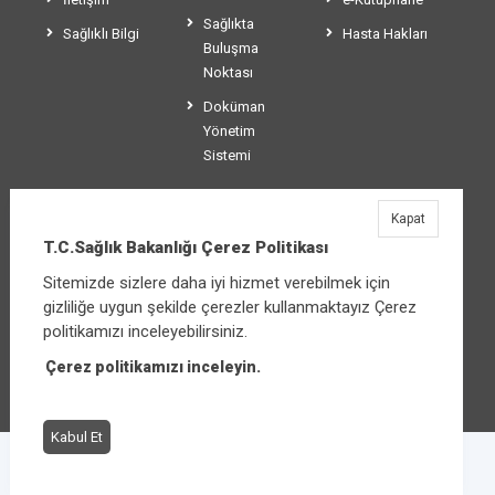
Sağlıkta
Sağlıklı Bilgi
Hasta Hakları
Buluşma
Noktası
Doküman
Yönetim
Sistemi
Kapat
T.C.Sağlık Bakanlığı
T.C.Sağlık Bakanlığı Çerez Politikası
Üniversiteler Mahallesi Şehit Mehmet Bayraktar
Sitemizde sizlere daha iyi hizmet verebilmek için
Caddesi No:3 Çankaya/Ankara
gizliliğe uygun şekilde çerezler kullanmaktayız Çerez
Santral:
+90 312 585 10 00
politikamızı inceleyebilirsiniz.
Çerez politikamızı inceleyin.
Diğer iletişim seçenekleri
Kabul Et
Çerez Politikası
Bilgi Güvenliği İhlal Bildirimi