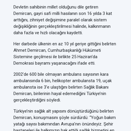
Devletin sahibinin millet olduğunu dile getiren
Demircan, gayri safi milli hasılanın son 16 yılda 3 kat
arttığını, zihniyet değişimine paralel olarak sistem
değişikliğinin gerçekleştirilmesi halinde, kalkınmanın
daha fazla ve hızlı olacağını kaydetti.
Her darbede ülkenin en az 10 yıl geriye gittiğini belirten
Ahmet Demircan, Cumhurbaşkanlığı Hükümeti
Sistemine geçilmesi ile birlikte 25 Haziran’da
Demokrasi bayramı yaşanacağını ifade etti.
2002’de 600 bile olmayan ambulans sayısının kara
ambulansında 6 bin, helikopter ambulansta 19, uçak
ambulansta ise 3’e ulaştığını belirten Sağlık Bakanı
Demircan, birilerinin hayal edemediğini Türkiye’nin
gerçekleştirdiğini söyledi.
Türkiye’nin sağlık alt yapısını dönüştürdüğünü belirten
Demircan, konuşmasını şöyle sürdürdü: “Yoğun bakım
yatağı sayısı bakımından Avrupa’nın önündeyiz. Şehir
hastaneleri ile halkımızın hak ettiği sağlık hizmetini en