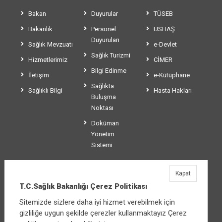
Bakan
Duyurular
TÜSEB
Bakanlık
Personel
USHAŞ
Duyuruları
Sağlık Mevzuatı
e-Devlet
Sağlık Turizmi
Hizmetlerimiz
CİMER
Bilgi Edinme
İletişim
e-Kütüphane
Sağlıkta
Sağlıklı Bilgi
Hasta Hakları
Buluşma
Noktası
Doküman
Yönetim
Sistemi
Kapat
T.C.Sağlık Bakanlığı
T.C.Sağlık Bakanlığı Çerez Politikası
Üniversiteler Mahallesi Şehit Mehmet Bayraktar
Sitemizde sizlere daha iyi hizmet verebilmek için
Caddesi No:3 Çankaya/Ankara
gizliliğe uygun şekilde çerezler kullanmaktayız Çerez
Santral:
+90 312 585 10 00