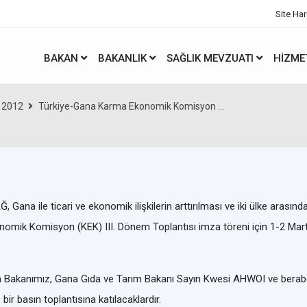
Site Har
BAKAN
BAKANLIK
SAĞLIK MEVZUATI
HIZME
2012
Türkiye-Gana Karma Ekonomik Komisyon ...
AĞ
, Gana ile ticari ve ekonomik ilişkilerin arttırılması ve iki ülke arasınd
nomik Komisyon (KEK) III. Dönem Toplantısı imza töreni için 1-2 Mart
Bakanımız, Gana Gıda ve Tarım Bakanı Sayın Kwesi AHWOI ve beraberin
ir basın toplantısına katılacaklardır.