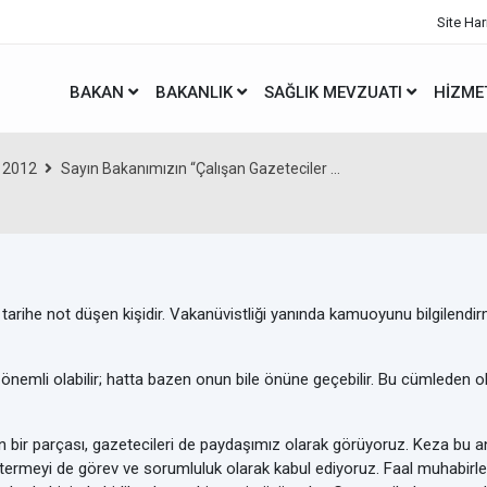
Site Har
BAKAN
BAKANLIK
SAĞLIK MEVZUATI
HIZME
2012
Sayın Bakanımızın “Çalışan Gazeteciler ...
 tarihe not düşen kişidir. Vakanüvistliği yanında kamuoyunu bilgilen
dar önemli olabilir; hatta bazen onun bile önüne geçebilir. Bu cümleden 
n bir parçası, gazetecileri de paydaşımız olarak görüyoruz. Keza bu a
östermeyi de görev ve sorumluluk olarak kabul ediyoruz. Faal muhabirler