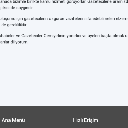
sahada bizimle birlikte kamu hizmeti görüyorlar. Gazetecilerle aramızdak
, ikisi de saygındır.
şumu için gazetecilerin özgürce vazifelerini ifa edebilmeleri elzemdi
e gerekliliktir.
uhabirler ve Gazeteciler Cemiyetinin yönetici ve üyeleri başta olmak ü
arılar diliyorum.
Ana Menü
Hızlı Erişim