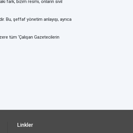
i fark, bizim resmi, onların sivil
r. Bu, şeffaf yönetim anlayışı, ayrıca
zere tüm ‘Çalışan Gazetecilerin
Linkler