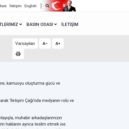
itası
İletişim
English
TLERIMIZ
BASIN ODASI
İLETIŞIM
Varsayılan
dirme, kamuoyu oluşturma gücü ve
olarak ‘İletişim Çağı’nda medyanın rolü ve
nlayışla, muhabir arkadaşlarımızın
in haklarını ayrıca teslim etmek ise