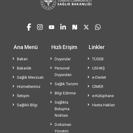
Ana Menü
Hızlı Erişim
Linkler
Bakan
Duyurular
TÜSEB
Bakanlık
Personel
USHAŞ
Duyuruları
Sağlık Mevzuatı
e-Devlet
Sağlık Turizmi
Hizmetlerimiz
CİMER
Bilgi Edinme
İletişim
e-Kütüphane
Sağlıkta
Sağlıklı Bilgi
Hasta Hakları
Buluşma
Noktası
Doküman
Yönetim