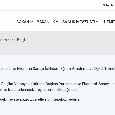
Site Har
BAKAN
BAKANLIK
SAĞLIK MEVZUATI
HIZME
emişoğlu Belçika ...
 Belçika Valonya Hükümeti Başkan Yardımcısı ve Ekonomi, Sanayi, İsti
 ve beraberlerindeki heyeti bakanlıkta ağırladı.
eki heyete nazik ziyaretleri için teşekkür ederiz.