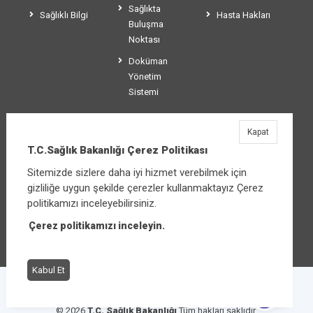
Sağlıkta
Sağlıklı Bilgi
Hasta Hakları
Buluşma
Noktası
Doküman
Yönetim
Sistemi
Kapat
T.C.Sağlık Bakanlığı
T.C.Sağlık Bakanlığı Çerez Politikası
Üniversiteler Mahallesi Şehit Mehmet Bayraktar
Sitemizde sizlere daha iyi hizmet verebilmek için
Caddesi No:3 Çankaya/Ankara
gizliliğe uygun şekilde çerezler kullanmaktayız Çerez
Santral:
+90 312 585 10 00
politikamızı inceleyebilirsiniz.
Çerez politikamızı inceleyin.
Diğer iletişim seçenekleri
Kabul Et
Çerez Politikası
Bilgi Güvenliği İhlal Bildirimi
© 2026
T.C. Sağlık Bakanlığı
Tüm hakları saklıdır.