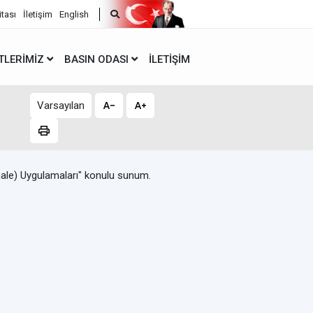
itası
İletişim
English
TLERIMIZ
BASIN ODASI
İLETIŞIM
Varsayılan
hale) Uygulamaları" konulu sunum.