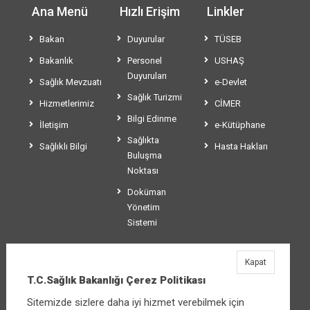
Ana Menü
Hızlı Erişim
Linkler
Bakan
Duyurular
TÜSEB
Bakanlık
Personel
USHAŞ
Duyuruları
Sağlık Mevzuatı
e-Devlet
Sağlık Turizmi
Hizmetlerimiz
CİMER
Bilgi Edinme
İletişim
e-Kütüphane
Sağlıkta
Sağlıklı Bilgi
Hasta Hakları
Buluşma
Noktası
Doküman
Yönetim
Sistemi
Kapat
T.C.Sağlık Bakanlığı
T.C.Sağlık Bakanlığı Çerez Politikası
Üniversiteler Mahallesi Şehit Mehmet Bayraktar
Sitemizde sizlere daha iyi hizmet verebilmek için
Caddesi No:3 Çankaya/Ankara