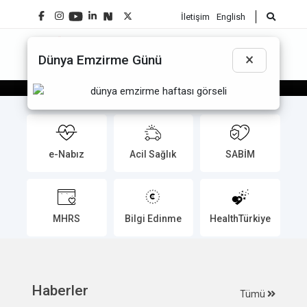
İletişim
English
☰
×
Dünya Emzirme Günü
Sağlık Bakanı Prof. Dr. Kemal
Memişoğlu’nun Batman Ziyareti
e-Nabız
Acil Sağlık
SABİM
MHRS
Bilgi Edinme
HealthTürkiye
Haberler
Tümü