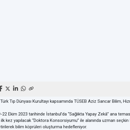
 Türk Tıp Dünyası Kurultayı kapsamında TÜSEB Aziz Sancar Bilim, Hizm
-22 Ekim 2023 tarihinde İstanbul’da “Sağlıkta Yapay Zekâ” ana teması
l ilk kez yapılacak “Doktora Konsorsiyumu” ile alanında uzman seçkin b
tirilerek bilim köprüleri oluşturma hedefleniyor.