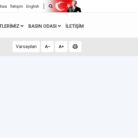
itası
İletişim
English
TLERIMIZ
BASIN ODASI
İLETIŞIM
Varsayılan