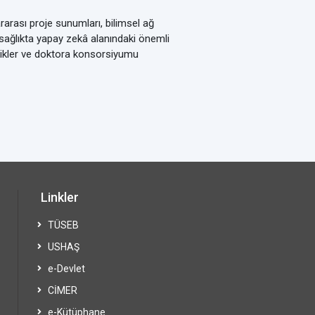
rarası proje sunumları, bilimsel ağ
a sağlıkta yapay zekâ alanındaki önemli
nlikler ve doktora konsorsiyumu
Linkler
TÜSEB
USHAŞ
e-Devlet
CİMER
e-Kütüphane