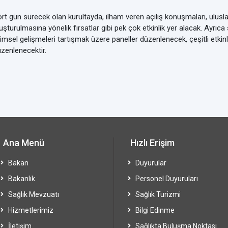
rt gün sürecek olan kurultayda, ilham veren açılış konuşmaları, ulusla
uşturulmasına yönelik fırsatlar gibi pek çok etkinlik yer alacak. Ayrıc
limsel gelişmeleri tartışmak üzere paneller düzenlenecek, çeşitli etki
zenlenecektir.
Ana Menü
Hızlı Erişim
Bakan
Duyurular
Bakanlık
Personel Duyuruları
Sağlık Mevzuatı
Sağlık Turizmi
Hizmetlerimiz
Bilgi Edinme
İletişim
Sağlıkta Buluşma Noktası