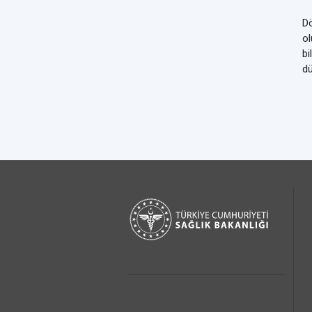
Dö
ol
bi
dü