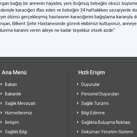
rgan bağışı bir annenin hayatını, yeni doğmuş bebeğini öksüz büyümek
deniyle karaciğeri iflas eden ve bebeğini 34 haftalıkken sezaryenle do
yin ölümü gerçekleşmiş hastasının karaciğerini bağışlama kararıyla 
rışan, Bilkent Şehir Hastanesinde görevli ekibimizi kutluyoruz, anne
lunma kararını veren aileye ne kadar teşekkür etsek azdır."
Ana Menü
Hızlı Erişim
Bakan
Duyurular
Bakanlık
Personel Duyuruları
Sağlık Mevzuatı
Sağlık Turizmi
Hizmetlerimiz
Bilgi Edinme
İletişim
Sağlıkta Buluşma Noktası
Sağlıklı Bilgi
Doküman Yönetim Sistemi