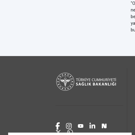
"O
ne
be
ya
bu