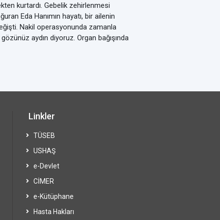
ten kurtardı. Gebelik zehirlenmesi
ğuran Eda Hanımın hayatı, bir ailenin
değişti. Nakil operasyonunda zamanla
ye gözünüz aydın diyoruz. Organ bağışında
Linkler
TÜSEB
USHAŞ
e-Devlet
CİMER
e-Kütüphane
Hasta Hakları