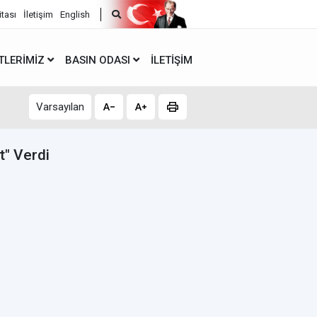
itası
İletişim
English
TLERIMIZ
BASIN ODASI
İLETIŞIM
Varsayılan
" Verdi