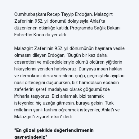
Cumhurbaşkanı Recep Tayyip Erdoğan, Malazgirt
Zaferi’nin 952. yıl dönümü dolayısıyla Ahlat'ta
düzenlenen etkinliğe katıldı. Programda Sağlık Bakanı
Fahrettin Koca da yer aldı.
Malazgirt Zaferi'nin 952. yıl dönümünün hayırlara vesile
olmasını dileyen Erdoğan, "Bugün bir kez daha,
cesaretleri ve mücadeleleriyle ölümü öldüren yiğitlerin
hikayelerini yeniden hatırlıyoruz. Dünyaya insan hakları
ve demokrasi dersi verenlerin çoğu, geçmişteki ayıpları
nasıl örteceğini düşünürken, biz hamdolsun ecdadın
zaferlerini şeref madalyası olarak göğsümüzde
iftiharla taşıyoruz. Bizi anlamak, bizi tanımak
isteyenler, hiç uzağa gitmesin, buraya gelsin. Türk
milletinin şanlı tarihini öğrenmek isteyenler, Ahlat'ı ve
Malazgirt'i ziyaret etsin" dedi.
"En güzel şekilde değerlendirmenin
gayretindeyiz"