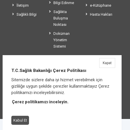
Bilgi Edinme
İletişim
e-Kütüphane
Sağlıkta
Sağlıklı Bilgi
Hasta Hakları
Buluşma
Noktası
Doküman
Yönetim
Sistemi
Kapat
T.C.Sağlık Bakanlığı
T.C.Sağlık Bakanlığı Çerez Politikası
Üniversiteler Mahallesi Şehit Mehmet Bayraktar
Sitemizde sizlere daha iyi hizmet verebilmek için
Caddesi No:3 Çankaya/Ankara
gizliliğe uygun şekilde çerezler kullanmaktayız Çerez
Santral:
+90 312 585 10 00
politikamızı inceleyebilirsiniz.
Çerez politikamızı inceleyin.
Diğer iletişim seçenekleri
Kabul Et
Çerez Politikası
Bilgi Güvenliği İhlal Bildirimi