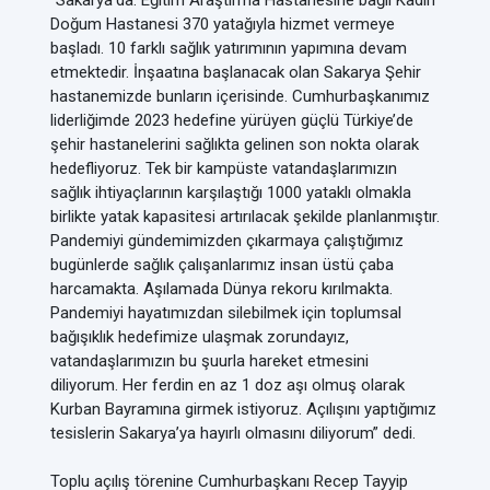
“Sakarya’da. Eğitim Araştırma Hastanesine bağlı Kadın
Doğum Hastanesi 370 yatağıyla hizmet vermeye
başladı. 10 farklı sağlık yatırımının yapımına devam
etmektedir. İnşaatına başlanacak olan Sakarya Şehir
hastanemizde bunların içerisinde. Cumhurbaşkanımız
liderliğimde 2023 hedefine yürüyen güçlü Türkiye’de
şehir hastanelerini sağlıkta gelinen son nokta olarak
hedefliyoruz. Tek bir kampüste vatandaşlarımızın
sağlık ihtiyaçlarının karşılaştığı 1000 yataklı olmakla
birlikte yatak kapasitesi artırılacak şekilde planlanmıştır.
Pandemiyi gündemimizden çıkarmaya çalıştığımız
bugünlerde sağlık çalışanlarımız insan üstü çaba
harcamakta. Aşılamada Dünya rekoru kırılmakta.
Pandemiyi hayatımızdan silebilmek için toplumsal
bağışıklık hedefimize ulaşmak zorundayız,
vatandaşlarımızın bu şuurla hareket etmesini
diliyorum. Her ferdin en az 1 doz aşı olmuş olarak
Kurban Bayramına girmek istiyoruz. Açılışını yaptığımız
tesislerin Sakarya’ya hayırlı olmasını diliyorum” dedi.
Toplu açılış törenine Cumhurbaşkanı Recep Tayyip