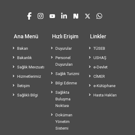
Ana Menü
Hızlı Erişim
Linkler
Bakan
Duyurular
TÜSEB
Bakanlık
Personel
USHAŞ
Duyuruları
Sağlık Mevzuatı
e-Devlet
Sağlık Turizmi
Hizmetlerimiz
CİMER
Bilgi Edinme
İletişim
e-Kütüphane
Sağlıkta
Sağlıklı Bilgi
Hasta Hakları
Buluşma
Noktası
Doküman
Yönetim
Sistemi