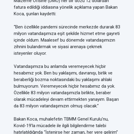
Malzeme Ofisine (DMO) her bir dozu 12 dolardan
fatura edildiği iddiasına yönelik açıklama yapan Bakan
Koca, şunları kaydetti:
“Ben özellikle pandemi sürecinde merkezde durarak 83
milyon vatandaşımıza eşit şekilde hizmet etme gayreti
içinde oldum. Maalesef bu dönemde vatandaşımızın
zihnini bulandırmak ve siyasi arenaya çekmek
isteyenler oluyor.
Vatandaşımıza bu anlamda veremeyecek hiçbir
hesabımız yok. Ben bu yaklaşımı, davranışı, birlik ve
beraberliği bozma noktasındaki bu yaklaşımı ahlaki
bulmuyorum. Veremeyecek hiçbir hesabımız da yok.
Özellikle 83 milyon vatandaşımızla birlikte, beraber
olarak mücadeleyi devam ettirmekten yanayım. Başarı
da 83 milyon vatandaşımızın olmuş olacak.”
Bakan Koca, muhalefetin TBMM Genel Kurulu’nu,
Kovid-19’la mücadele ile ilgili bilgilendirme talebi
hatırlatıldığında “İstenirse her zaman, her yere gelirim”