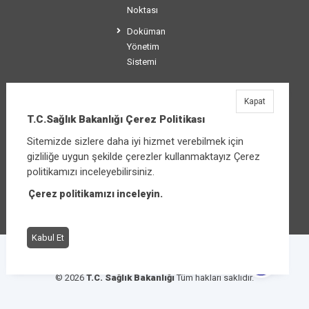
Noktası
Doküman
Yönetim
Sistemi
Kapat
T.C.Sağlık Bakanlığı
T.C.Sağlık Bakanlığı Çerez Politikası
Üniversiteler Mahallesi Şehit Mehmet Bayraktar
Sitemizde sizlere daha iyi hizmet verebilmek için
Caddesi No:3 Çankaya/Ankara
gizliliğe uygun şekilde çerezler kullanmaktayız Çerez
Santral:
+90 312 585 10 00
politikamızı inceleyebilirsiniz.
Çerez politikamızı inceleyin.
Diğer iletişim seçenekleri
Kabul Et
Çerez Politikası
Bilgi Güvenliği İhlal Bildirimi
© 2026
T.C. Sağlık Bakanlığı
Tüm hakları saklıdır.