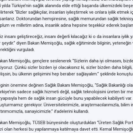
 yılda Türkiye’nin sağlık alanında elde ettiği başarıda ülkemizdeki be
lirterek “Bizler sağlıkçılar, insanları iyileştirmek ve onlara iyilik etmek 
sanlarız. Doktorundan hemşiresine, sağlık memurundan sağlık teknisy
plum ve milletim adına, insanlık adına hepsine teşekkür ederek başlam
iz insanı geliştireceğiz, insanı değerli kılacağız ki o da insanlara iyilik
r şeydir.” diyen Bakan Memişoğlu, sağlık eğitiminde bilginin, yeteneğin
rektiğini vurguladı.
kan Memişoğlu, gençlere seslenerek “Sizlerin daha iyi olmasını, bizden
tiyoruz. Çünkü sizler bizden iyi olacaksınız ki, sizler bizden daha bilgil
lişsin, bu ülkenin gelişimini hep beraber sağlayalım.” şeklinde konuştu
lginin önemine değinen Sağlık Bakanı Memişoğlu, “Sağlık Bakanlığı ola
rkiye’nin sadece sağlık hizmeti değil, sağlık teknolojisini üreten bir m
tyapısıyla hem de sağlık insan gücüyle bunu yapabilecek kabiliyeti var
uşturmamız gerekiyor. Üniversitelerimizle, araştırmacılarımızla, bilim i
tırımcımızla, sanayicimizle.” ifadelerini kullandı.
kan Memişoğlu, TÜSEB bünyesinde oluşturdukları “Üreten Sağlık Portal
kri olan herkesi bu yapılanmaya katılmaya davet etti. Kemal Memişoğlu,