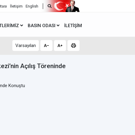
itası
İletişim
English
TLERIMIZ
BASIN ODASI
İLETIŞIM
Varsayılan
zi’nin Açılış Töreninde