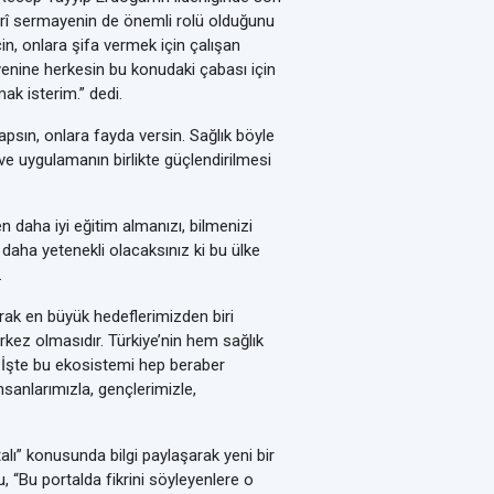
şerî sermayenin de önemli rolü olduğunu
için, onlara şifa vermek için çalışan
enine herkesin bu konudaki çabası için
ak isterim.” dedi.
 yapsın, onlara fayda versin. Sağlık böyle
 ve uygulamanın birlikte güçlendirilmesi
 daha iyi eğitim almanızı, bilmenizi
i, daha yetenekli olacaksınız ki bu ülke
.
rak en büyük hedeflerimizden biri
erkez olmasıdır. Türkiye’nin hem sağlık
. İşte bu ekosistemi hep beraber
nsanlarımızla, gençlerimizle,
ı” konusunda bilgi paylaşarak yeni bir
 “Bu portalda fikrini söyleyenlere o