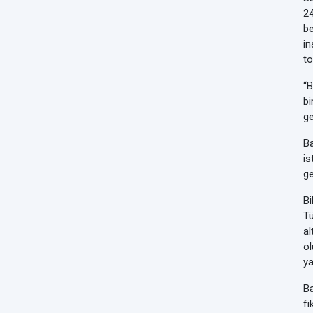
24
be
in
to
“B
bi
ge
Ba
is
ge
Bi
Tü
al
ol
ya
Ba
fi