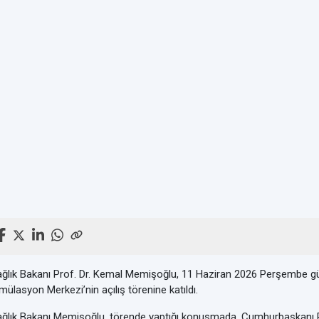
ğlık Bakanı Prof. Dr. Kemal Memişoğlu, 11 Haziran 2026 Perşembe g
mülasyon Merkezi’nin açılış törenine katıldı.
ğlık Bakanı Memişoğlu, törende yaptığı konuşmada, Cumhurbaşkanı Re