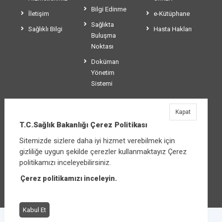
Bilgi Edinme
İletişim
e-Kütüphane
Sağlıkta
Sağlıklı Bilgi
Hasta Hakları
Buluşma
Noktası
Doküman
Yönetim
Sistemi
Kapat
T.C.Sağlık Bakanlığı
T.C.Sağlık Bakanlığı Çerez Politikası
Üniversiteler Mahallesi Şehit Mehmet Bayraktar
Sitemizde sizlere daha iyi hizmet verebilmek için
Caddesi No:3 Çankaya/Ankara
gizliliğe uygun şekilde çerezler kullanmaktayız Çerez
Santral:
+90 312 585 10 00
politikamızı inceleyebilirsiniz.
Çerez politikamızı inceleyin.
Diğer iletişim seçenekleri
Kabul Et