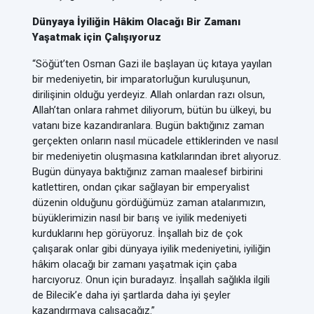
Dünyaya İyiliğin Hâkim Olacağı Bir Zamanı
Yaşatmak için Çalışıyoruz
“Söğüt’ten Osman Gazi ile başlayan üç kıtaya yayılan
bir medeniyetin, bir imparatorluğun kuruluşunun,
dirilişinin olduğu yerdeyiz. Allah onlardan razı olsun,
Allah’tan onlara rahmet diliyorum, bütün bu ülkeyi, bu
vatanı bize kazandıranlara. Bugün baktığınız zaman
gerçekten onların nasıl mücadele ettiklerinden ve nasıl
bir medeniyetin oluşmasına katkılarından ibret alıyoruz.
Bugün dünyaya baktığınız zaman maalesef birbirini
katlettiren, ondan çıkar sağlayan bir emperyalist
düzenin olduğunu gördüğümüz zaman atalarımızın,
büyüklerimizin nasıl bir barış ve iyilik medeniyeti
kurduklarını hep görüyoruz. İnşallah biz de çok
çalışarak onlar gibi dünyaya iyilik medeniyetini, iyiliğin
hâkim olacağı bir zamanı yaşatmak için çaba
harcıyoruz. Onun için buradayız. İnşallah sağlıkla ilgili
de Bilecik’e daha iyi şartlarda daha iyi şeyler
kazandırmaya çalışacağız.”