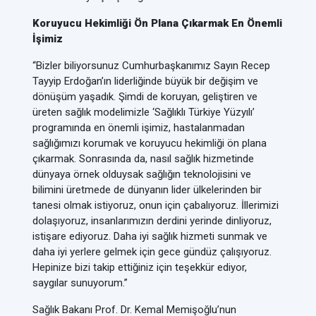
Koruyucu Hekimliği Ön Plana Çıkarmak En Önemli
İşimiz
“Bizler biliyorsunuz Cumhurbaşkanımız Sayın Recep
Tayyip Erdoğan’ın liderliğinde büyük bir değişim ve
dönüşüm yaşadık. Şimdi de koruyan, geliştiren ve
üreten sağlık modelimizle ‘Sağlıklı Türkiye Yüzyılı’
programında en önemli işimiz, hastalanmadan
sağlığımızı korumak ve koruyucu hekimliği ön plana
çıkarmak. Sonrasında da, nasıl sağlık hizmetinde
dünyaya örnek olduysak sağlığın teknolojisini ve
bilimini üretmede de dünyanın lider ülkelerinden bir
tanesi olmak istiyoruz, onun için çabalıyoruz. İllerimizi
dolaşıyoruz, insanlarımızın derdini yerinde dinliyoruz,
istişare ediyoruz. Daha iyi sağlık hizmeti sunmak ve
daha iyi yerlere gelmek için gece gündüz çalışıyoruz.
Hepinize bizi takip ettiğiniz için teşekkür ediyor,
saygılar sunuyorum.”
Sağlık Bakanı Prof. Dr. Kemal Memişoğlu’nun